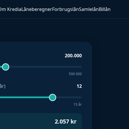
Om Kredia
Låneberegner
Forbrugslån
Samlelån
Billån
200.000
500 000
år)
12
15 år
2.057
kr