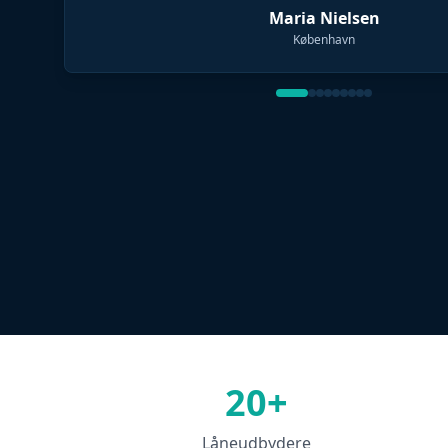
Maria Nielsen
København
20+
Låneudbydere