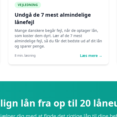
VEJLEDNING
Undgå de 7 mest almindelige
lånefejl
Mange danskere begår fejl, når de optager lån,
som koster dem dyrt. Lær af de 7 mest
almindelige fejl, så du får det bedste ud af dit lån
og sparer penge.
Læs mere →
8 min. læsning
gn lån fra op til 20 lån
hjælper dig med at finde det rigtige lån til dine be