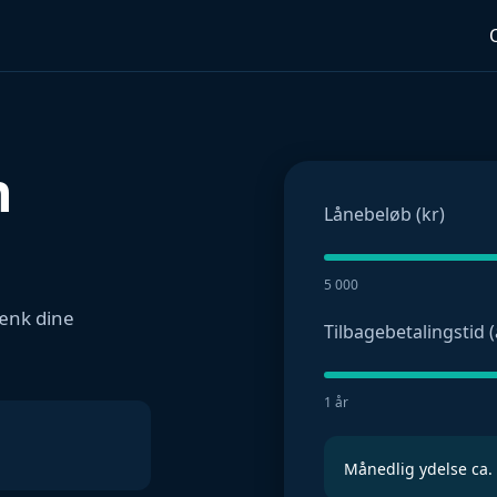
n
Lånebeløb (kr)
5 000
sænk dine
Tilbagebetalingstid (
1 år
Månedlig ydelse ca.