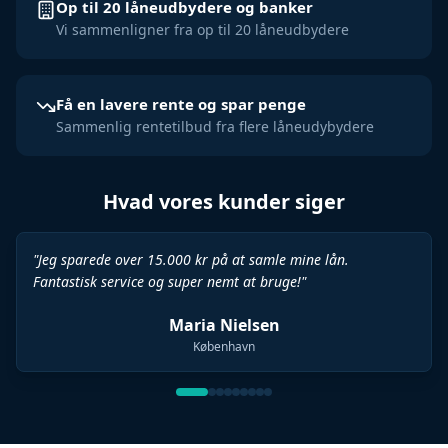
Op til 20 låneudbydere og banker
Vi sammenligner fra op til 20 låneudbydere
Få en lavere rente og spar penge
Sammenlig rentetilbud fra flere låneudybydere
Hvad vores kunder siger
"
Bedste beslutning jeg har taget. Fik et lån til min
drømmebil med fantastiske vilkår på under 10 minutter.
"
Anders Petersen
Aarhus